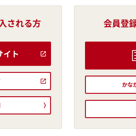
入される方
会員登
サイト
ジ
かな
問