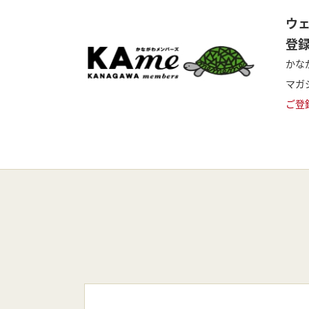
ウ
登
かな
マガ
ご登